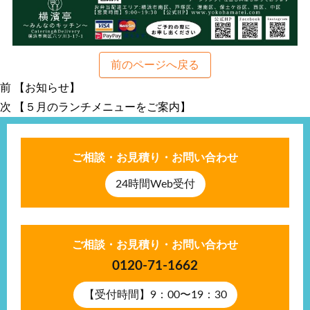
前のページへ戻る
前
前
【お知らせ】
投
の
次
次
【５月のランチメニューをご案内】
稿
投
の
稿:
投
ナ
ご相談・お見積り・お問い合わせ
稿:
ビ
24時間Web受付
ゲ
ー
ご相談・お見積り・お問い合わせ
0120-71-1662
シ
【受付時間】9：00〜19：30
ョ